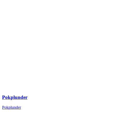
Pokplunder
Pokplunder