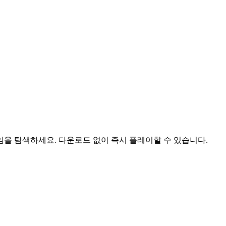
을 탐색하세요. 다운로드 없이 즉시 플레이할 수 있습니다.