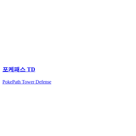
포케패스 TD
PokePath Tower Defense