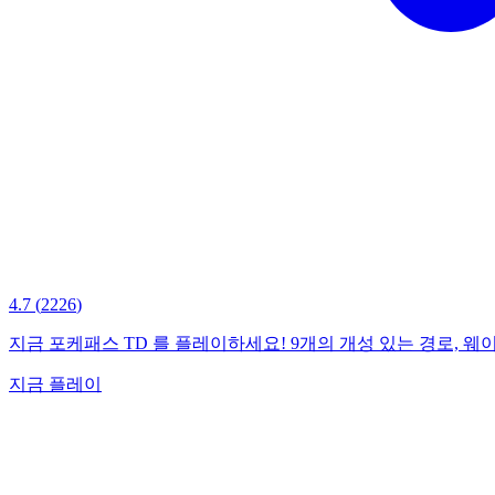
4.7
(
2226
)
지금 포케패스 TD 를 플레이하세요! 9개의 개성 있는 경로, 웨이
지금 플레이