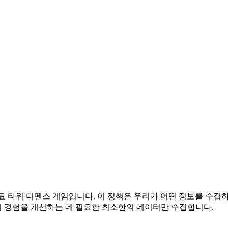
무료 타워 디펜스 게임입니다. 이 정책은 우리가 어떤 정보를 수집
게임 경험을 개선하는 데 필요한 최소한의 데이터만 수집합니다.