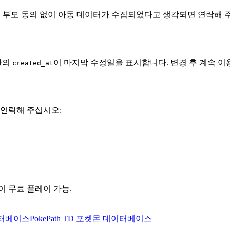
습니다. 부모 동의 없이 아동 데이터가 수집되었다고 생각되면 연락해
단의
이 마지막 수정일을 표시합니다. 변경 후 계속 
created_at
 연락해 주십시오:
이 무료 플레이 가능.
데이터베이스
PokePath TD 포켓몬 데이터베이스