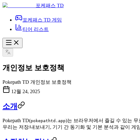
포케패스 TD
포케패스 TD 게임
티어 리스트
개인정보 보호정책
Pokepath TD 개인정보 보호정책
12월 24, 2025
소개
Pokepath TD(
)는 브라우저에서 즐길 수 있는 
pokepathtd.app
우리는 저장/내보내기, 기기 간 동기화 및 기본 분석과 같이 