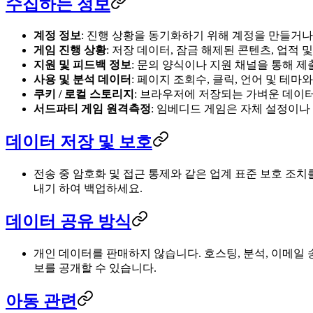
수집하는 정보
계정 정보
: 진행 상황을 동기화하기 위해 계정을 만들거나
게임 진행 상황
: 저장 데이터, 잠금 해제된 콘텐츠, 업적
지원 및 피드백 정보
: 문의 양식이나 지원 채널을 통해 제
사용 및 분석 데이터
: 페이지 조회수, 클릭, 언어 및 테
쿠키 / 로컬 스토리지
: 브라우저에 저장되는 가벼운 데이터
서드파티 게임 원격측정
: 임베디드 게임은 자체 설정이나
데이터 저장 및 보호
전송 중 암호화 및 접근 통제와 같은 업계 표준 보호 조
내기 하여 백업하세요.
데이터 공유 방식
개인 데이터를 판매하지 않습니다. 호스팅, 분석, 이메일
보를 공개할 수 있습니다.
아동 관련