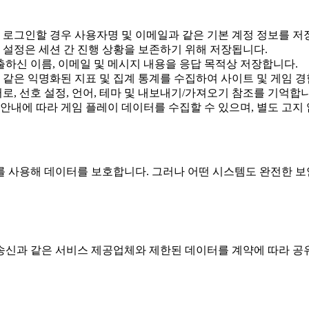
 로그인할 경우 사용자명 및 이메일과 같은 기본 계정 정보를 저
 및 설정은 세션 간 진행 상황을 보존하기 위해 저장됩니다.
출하신 이름, 이메일 및 메시지 내용을 응답 목적상 저장합니다.
마와 같은 익명화된 지표 및 집계 통계를 수집하여 사이트 및 게임 
로, 선호 설정, 언어, 테마 및 내보내기/가져오기 참조를 기억합니
 안내에 따라 게임 플레이 데이터를 수집할 수 있으며, 별도 고
치를 사용해 데이터를 보호합니다. 그러나 어떤 시스템도 완전한
 송신과 같은 서비스 제공업체와 제한된 데이터를 계약에 따라 공유