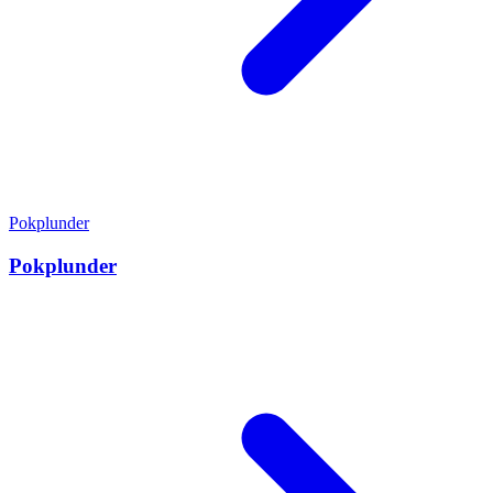
Pokplunder
Pokplunder