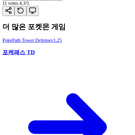
11
votes
4.3
/5
더 많은 포켓몬 게임
PokePath Tower Defense
v1.25
포케패스 TD