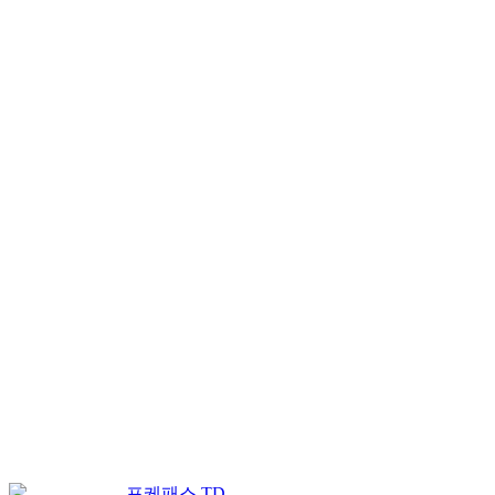
Light Platinum에서 사용할 수 있는 새로운 포켓몬은 무엇인가요?
막혀서 호연 지방에서 진행할 수 없습니다. 어떻게 해야 하나요?
전투 시스템은 어떻게 작동하나요?
원래 호연 게임과 차이점이 있나요?
포케패스 TD