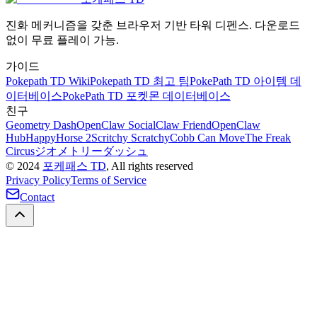
Pokemon Light Platinum 지금 플레이!
진화 메커니즘을 갖춘 브라우저 기반 타워 디펜스. 다운로드
없이 무료 플레이 가능.
가이드
Pokepath TD Wiki
Pokepath TD 최고 팀
PokePath TD 아이템 데
이터베이스
PokePath TD 포켓몬 데이터베이스
친구
Geometry Dash
OpenClaw Social
Claw Friend
OpenClaw
Hub
HappyHorse 2
Scritchy Scratchy
Cobb Can Move
The Freak
Circus
ジオメトリーダッシュ
©
2024
포케패스 TD
, All rights reserved
Privacy Policy
Terms of Service
Contact