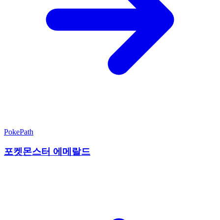
PokePath
포켓몬스터 에메랄드