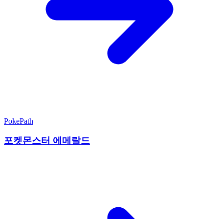
PokePath
포켓몬스터 에메랄드