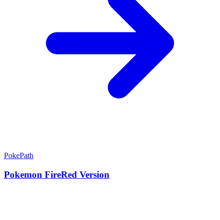
PokePath
Pokemon FireRed Version