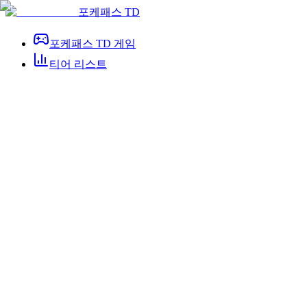
포케패스 TD
포케패스 TD 게임
티어 리스트