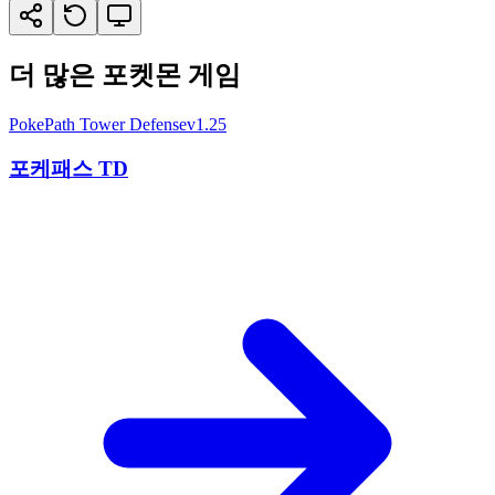
더 많은 포켓몬 게임
PokePath Tower Defense
v1.25
포케패스 TD