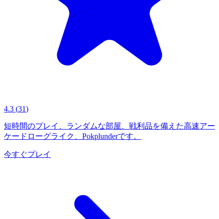
4.3
(
31
)
短時間のプレイ、ランダムな部屋、戦利品を備えた高速アー
ケードローグライク、Pokplunderです。
今すぐプレイ