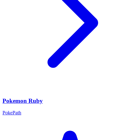
Pokemon Ruby
PokePath