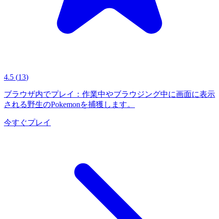
4.5
(
13
)
ブラウザ内でプレイ：作業中やブラウジング中に画面に表示
される野生のPokemonを捕獲します。
今すぐプレイ