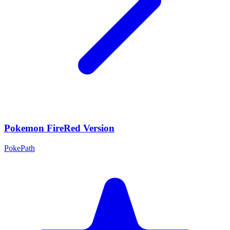
Pokemon FireRed Version
PokePath