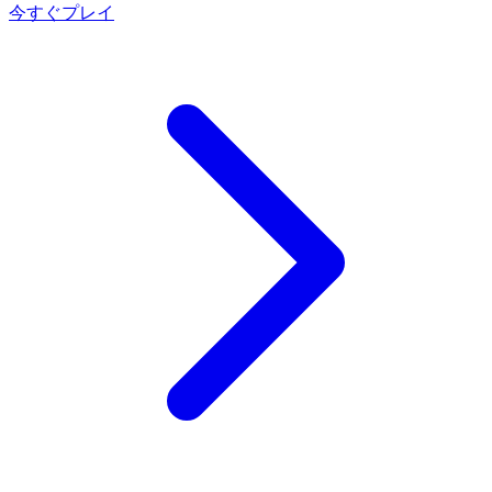
今すぐプレイ