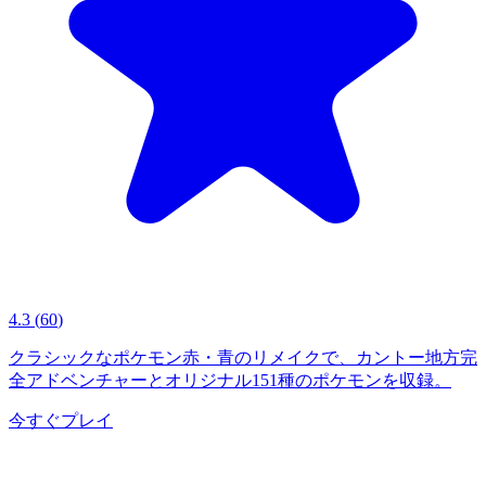
4.3
(
60
)
クラシックなポケモン赤・青のリメイクで、カントー地方完
全アドベンチャーとオリジナル151種のポケモンを収録。
今すぐプレイ