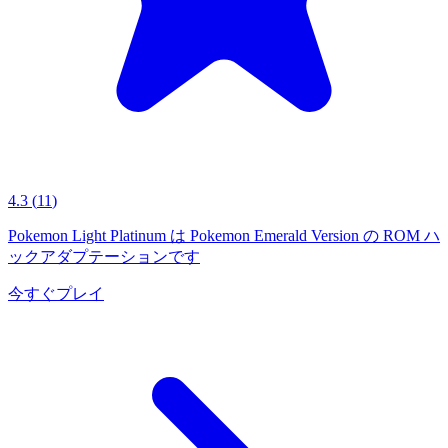
4.3
(
11
)
Pokemon Light Platinum は Pokemon Emerald Version の ROM ハ
ックアダプテーションです
今すぐプレイ