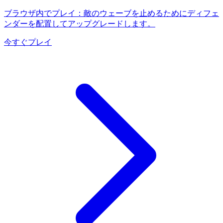
ブラウザ内でプレイ：敵のウェーブを止めるためにディフェ
ンダーを配置してアップグレードします。
今すぐプレイ