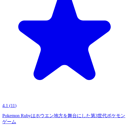
4.1
(
11
)
Pokemon Rubyはホウエン地方を舞台にした第3世代ポケモン
ゲーム