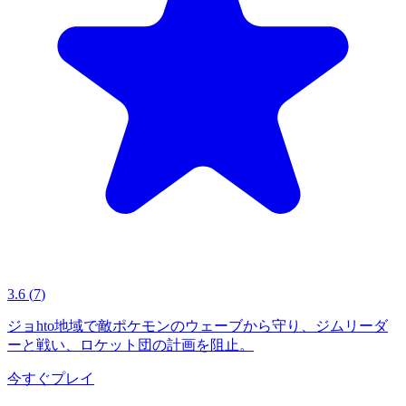
3.6
(
7
)
ジョhto地域で敵ポケモンのウェーブから守り、ジムリーダ
ーと戦い、ロケット団の計画を阻止。
今すぐプレイ