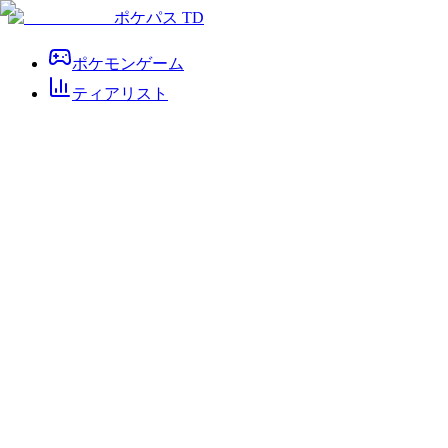
ポケパス TD
ポケモンゲーム
ティアリスト