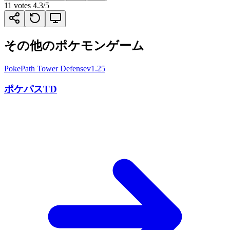
11
votes
4.3
/5
その他のポケモンゲーム
PokePath Tower Defense
v1.25
ポケパスTD