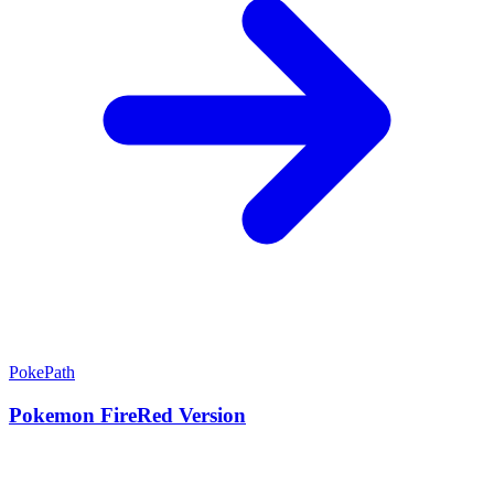
PokePath
Pokemon FireRed Version