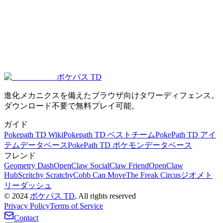
ポケパス TD
今すぐPokéPet Desktopをプレイ！
進化メカニクスを備えたブラウザ向けタワーディフェンス。
ダウンロード不要で無料プレイ可能。
ガイド
Pokepath TD Wiki
Pokepath TD ベストチーム
PokePath TD アイ
テムデータベース
PokePath TD ポケモンデータベース
フレンド
Geometry Dash
OpenClaw Social
Claw Friend
OpenClaw
Hub
Scritchy Scratchy
Cobb Can Move
The Freak Circus
ジオメト
リーダッシュ
©
2024
ポケパス TD
, All rights reserved
Privacy Policy
Terms of Service
Contact