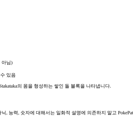
 아님)
 수 있음
Stakataka의 몸을 형성하는 쌓인 돌 블록을 나타냅니다.
메카닉, 능력, 숫자에 대해서는 일화적 설명에 의존하지 말고 PokeP