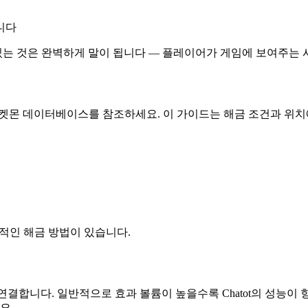
니다
 있는 것은 완벽하게 말이 됩니다 — 플레이어가 게임에 보여주는
 TD 포켓몬 데이터베이스를 참조하세요. 이 가이드는 해금 조건과 위
전적인 해금 방법이 있습니다.
연결합니다. 일반적으로 효과 볼륨이 높을수록 Chatot의 성능이
요.