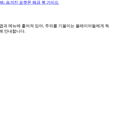
;DR: 숨겨진 포켓몬 해금 퀵 가이드
 맵과 메뉴에 흩어져 있어, 주의를 기울이는 플레이어들에게 독
에 대해 안내합니다.