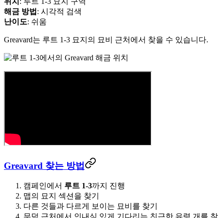
위치
: 루트 1-3 묘지 구역
해금 방법
: 시각적 검색
난이도
: 쉬움
Greavard는 루트 1-3 묘지의 묘비 근처에서 찾을 수 있습니다.
Greavard 찾는 방법
캠페인에서
루트 1-3
까지 진행
맵의 묘지 섹션을 찾기
다른 것들과 다르게 보이는 묘비를 찾기
무덤 근처에서 인내심 있게 기다리는 친근한 유령 개를 