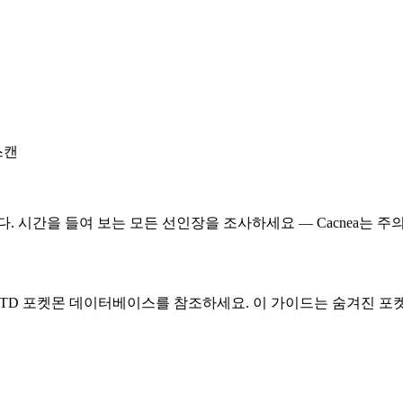
스캔
다. 시간을 들여 보는 모든 선인장을 조사하세요 — Cacnea는
kePath TD 포켓몬 데이터베이스를 참조하세요. 이 가이드는 숨겨