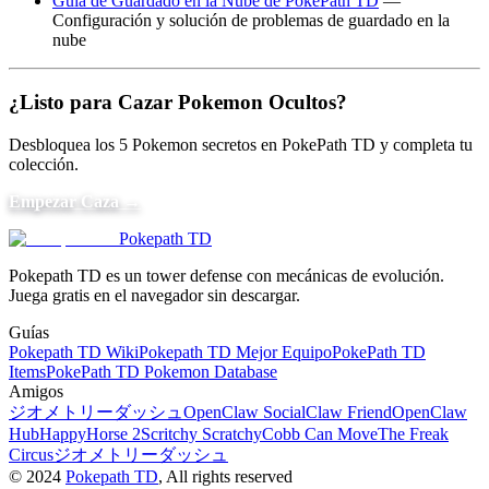
Guía de Guardado en la Nube de PokePath TD
—
Configuración y solución de problemas de guardado en la
nube
¿Listo para Cazar Pokemon Ocultos?
Desbloquea los 5 Pokemon secretos en PokePath TD y completa tu
colección.
Empezar Caza →
Pokepath TD
Pokepath TD es un tower defense con mecánicas de evolución.
Juega gratis en el navegador sin descargar.
Guías
Pokepath TD Wiki
Pokepath TD Mejor Equipo
PokePath TD
Items
PokePath TD Pokemon Database
Amigos
ジオメトリーダッシュ
OpenClaw Social
Claw Friend
OpenClaw
Hub
HappyHorse 2
Scritchy Scratchy
Cobb Can Move
The Freak
Circus
ジオメトリーダッシュ
©
2024
Pokepath TD
, All rights reserved