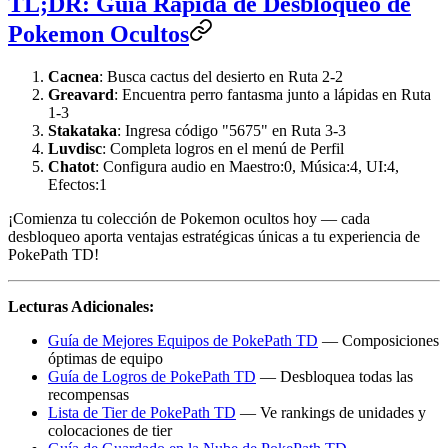
TL;DR: Guía Rápida de Desbloqueo de
Pokemon Ocultos
Cacnea
: Busca cactus del desierto en Ruta 2-2
Greavard
: Encuentra perro fantasma junto a lápidas en Ruta
1-3
Stakataka
: Ingresa código "5675" en Ruta 3-3
Luvdisc
: Completa logros en el menú de Perfil
Chatot
: Configura audio en Maestro:0, Música:4, UI:4,
Efectos:1
¡Comienza tu colección de Pokemon ocultos hoy — cada
desbloqueo aporta ventajas estratégicas únicas a tu experiencia de
PokePath TD!
Lecturas Adicionales:
Guía de Mejores Equipos de PokePath TD
— Composiciones
óptimas de equipo
Guía de Logros de PokePath TD
— Desbloquea todas las
recompensas
Lista de Tier de PokePath TD
— Ve rankings de unidades y
colocaciones de tier