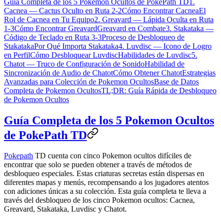
Guía Completa de los 5 Pokemon Ocultos de PokePath TD
1.
Cacnea — Cactus Oculto en Ruta 2-2
Cómo Encontrar Cacnea
El
Rol de Cacnea en Tu Equipo
2. Greavard — Lápida Oculta en Ruta
1-3
Cómo Encontrar Greavard
Greavard en Combate
3. Stakataka —
Código de Teclado en Ruta 3-3
Proceso de Desbloqueo de
Stakataka
Por Qué Importa Stakataka
4. Luvdisc — Icono de Logro
en Perfil
Cómo Desbloquear Luvdisc
Habilidades de Luvdisc
5.
Chatot — Truco de Configuración de Sonido
Habilidad de
Sincronización de Audio de Chatot
Cómo Obtener Chatot
Estrategias
Avanzadas para Colección de Pokemon Ocultos
Base de Datos
Completa de Pokemon Ocultos
TL;DR: Guía Rápida de Desbloqueo
de Pokemon Ocultos
Guía Completa de los 5 Pokemon Ocultos
de PokePath TD
Pokepath
TD cuenta con cinco Pokemon ocultos difíciles de
encontrar que solo se pueden obtener a través de métodos de
desbloqueo especiales. Estas criaturas secretas están dispersas en
diferentes mapas y menús, recompensando a los jugadores atentos
con adiciones únicas a su colección. Esta guía completa te lleva a
través del desbloqueo de los cinco Pokemon ocultos: Cacnea,
Greavard, Stakataka, Luvdisc y Chatot.