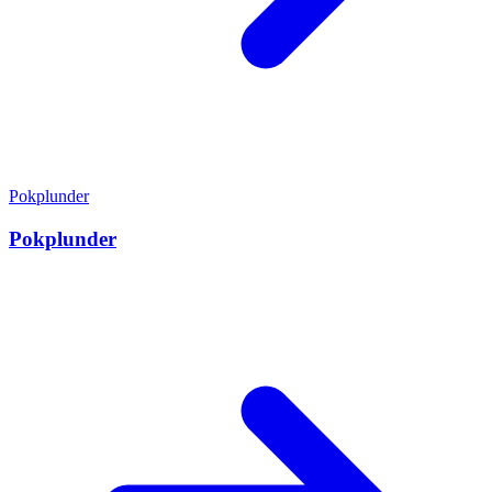
Pokplunder
Pokplunder