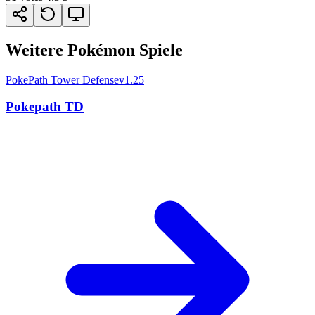
Weitere Pokémon Spiele
PokePath Tower Defense
v1.25
Pokepath TD