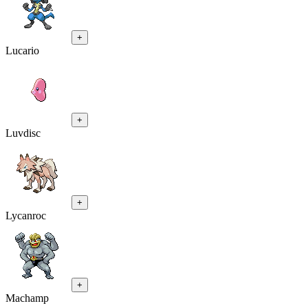
+
Lucario
+
Luvdisc
+
Lycanroc
+
Machamp