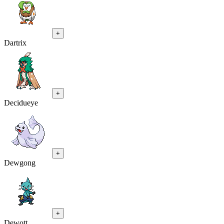
+
Dartrix
+
Decidueye
+
Dewgong
+
Dewott