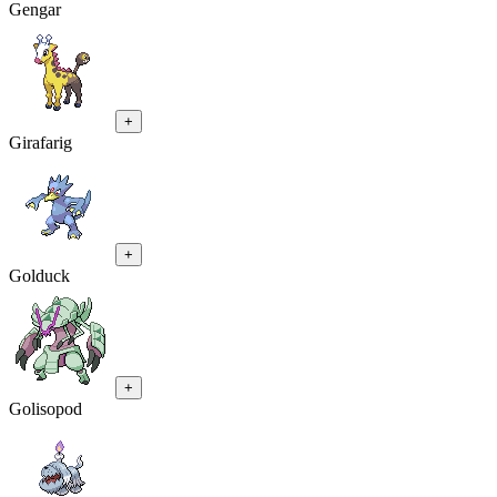
Gengar
+
Girafarig
+
Golduck
+
Golisopod