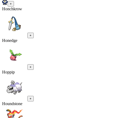
+
Honchkrow
+
Honedge
+
Hoppip
+
Houndstone