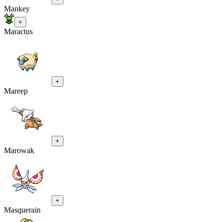
Mankey
+
Maractus
+
Mareep
+
Marowak
+
Masquerain