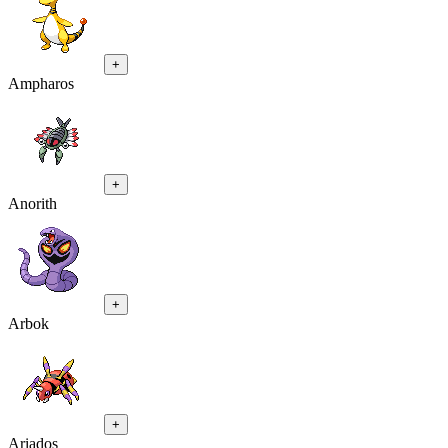
+
Ampharos
+
Anorith
+
Arbok
+
Ariados