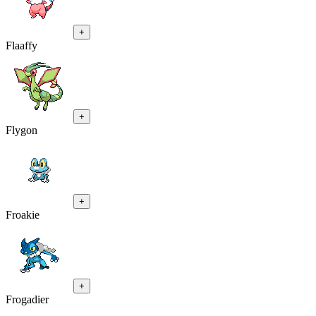
+
Flaaffy
+
Flygon
+
Froakie
+
Frogadier