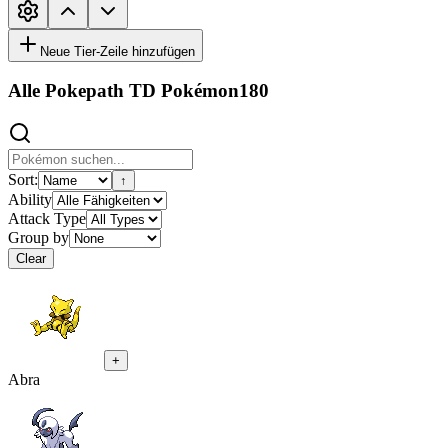
Neue Tier-Zeile hinzufügen
Alle Pokepath TD Pokémon
180
Sort:
↑
Ability
Attack Type
Group by
Clear
+
Abra