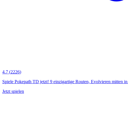
4.7
(
2226
)
Spiele Pokepath TD jetzt! 9 einzigartige Routen, Evolvieren mitten in
Jetzt spielen