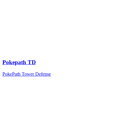
Pokepath TD
PokePath Tower Defense