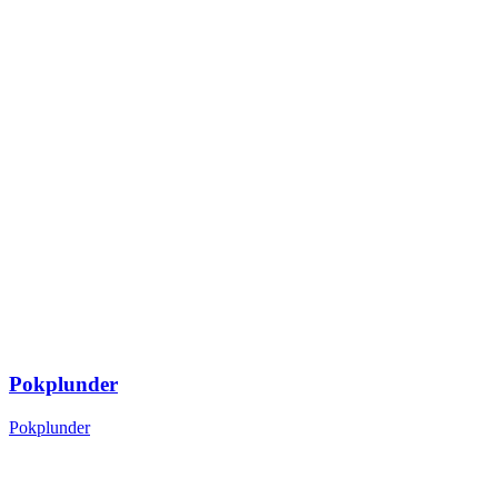
Pokplunder
Pokplunder