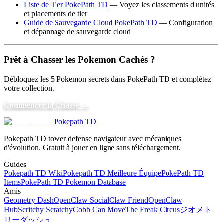
Liste de Tier PokePath TD
— Voyez les classements d'unités
et placements de tier
Guide de Sauvegarde Cloud PokePath TD
— Configuration
et dépannage de sauvegarde cloud
Prêt à Chasser les Pokemon Cachés ?
Débloquez les 5 Pokemon secrets dans PokePath TD et complétez
votre collection.
Commencer la Chasse →
Pokepath TD
Pokepath TD tower defense navigateur avec mécaniques
d'évolution. Gratuit à jouer en ligne sans téléchargement.
Guides
Pokepath TD Wiki
Pokepath TD Meilleure Équipe
PokePath TD
Items
PokePath TD Pokemon Database
Amis
Geometry Dash
OpenClaw Social
Claw Friend
OpenClaw
Hub
Scritchy Scratchy
Cobb Can Move
The Freak Circus
ジオメト
リーダッシュ