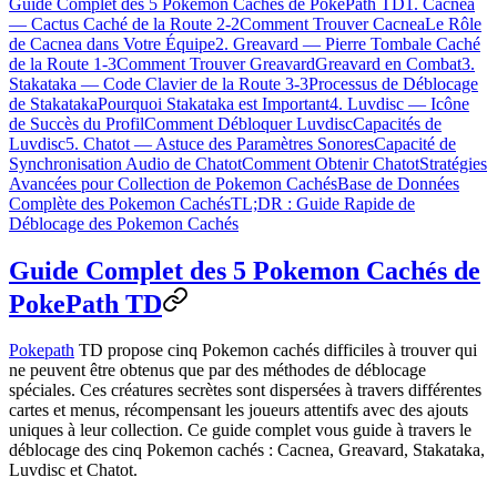
Guide Complet des 5 Pokemon Cachés de PokePath TD
1. Cacnea
— Cactus Caché de la Route 2-2
Comment Trouver Cacnea
Le Rôle
de Cacnea dans Votre Équipe
2. Greavard — Pierre Tombale Caché
de la Route 1-3
Comment Trouver Greavard
Greavard en Combat
3.
Stakataka — Code Clavier de la Route 3-3
Processus de Déblocage
de Stakataka
Pourquoi Stakataka est Important
4. Luvdisc — Icône
de Succès du Profil
Comment Débloquer Luvdisc
Capacités de
Luvdisc
5. Chatot — Astuce des Paramètres Sonores
Capacité de
Synchronisation Audio de Chatot
Comment Obtenir Chatot
Stratégies
Avancées pour Collection de Pokemon Cachés
Base de Données
Complète des Pokemon Cachés
TL;DR : Guide Rapide de
Déblocage des Pokemon Cachés
Guide Complet des 5 Pokemon Cachés de
PokePath TD
Pokepath
TD propose cinq Pokemon cachés difficiles à trouver qui
ne peuvent être obtenus que par des méthodes de déblocage
spéciales. Ces créatures secrètes sont dispersées à travers différentes
cartes et menus, récompensant les joueurs attentifs avec des ajouts
uniques à leur collection. Ce guide complet vous guide à travers le
déblocage des cinq Pokemon cachés : Cacnea, Greavard, Stakataka,
Luvdisc et Chatot.