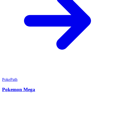
PokePath
Pokemon Mega