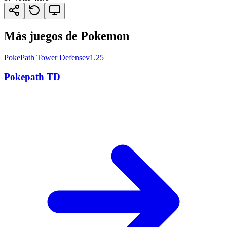
Más juegos de Pokemon
PokePath Tower Defense
v1.25
Pokepath TD