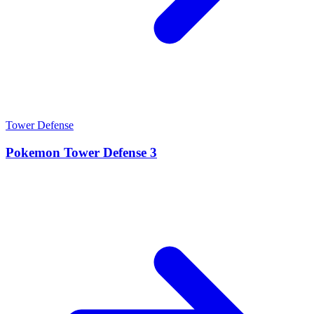
Tower Defense
Pokemon Tower Defense 3