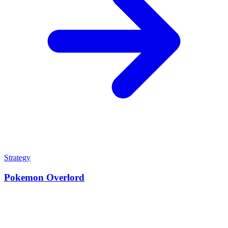
Strategy
Pokemon Overlord