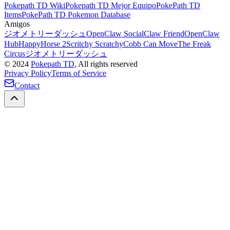
Pokepath TD Wiki
Pokepath TD Mejor Equipo
PokePath TD
Items
PokePath TD Pokemon Database
Amigos
ジオメトリーダッシュ
OpenClaw Social
Claw Friend
OpenClaw
Hub
HappyHorse 2
Scritchy Scratchy
Cobb Can Move
The Freak
Circus
ジオメトリーダッシュ
©
2024
Pokepath TD
, All rights reserved
Privacy Policy
Terms of Service
Contact