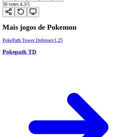
59
votes
4.3
/5
Mais jogos de Pokemon
PokePath Tower Defense
v1.25
Pokepath TD