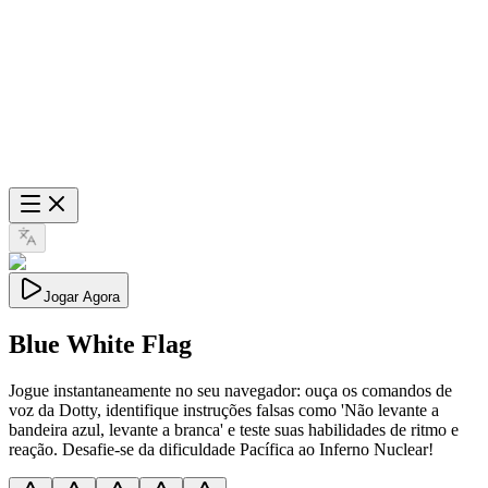
Jogar Agora
Blue White Flag
Jogue instantaneamente no seu navegador: ouça os comandos de
voz da Dotty, identifique instruções falsas como 'Não levante a
bandeira azul, levante a branca' e teste suas habilidades de ritmo e
reação. Desafie-se da dificuldade Pacífica ao Inferno Nuclear!